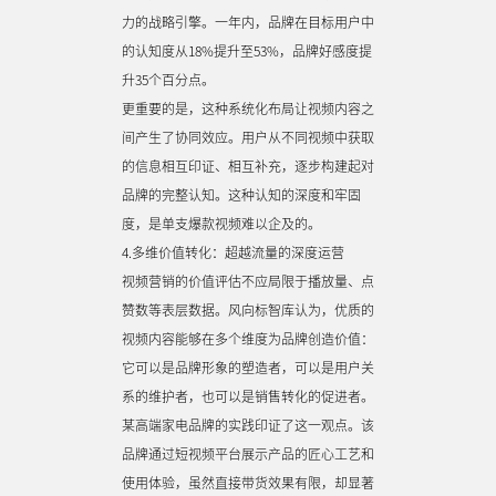
力的战略引擎。一年内，品牌在目标用户中
的认知度从18%提升至53%，品牌好感度提
升35个百分点。
更重要的是，这种系统化布局让视频内容之
间产生了协同效应。用户从不同视频中获取
的信息相互印证、相互补充，逐步构建起对
品牌的完整认知。这种认知的深度和牢固
度，是单支爆款视频难以企及的。
4.多维价值转化：超越流量的深度运营
视频营销的价值评估不应局限于播放量、点
赞数等表层数据。风向标智库认为，优质的
视频内容能够在多个维度为品牌创造价值：
它可以是品牌形象的塑造者，可以是用户关
系的维护者，也可以是销售转化的促进者。
某高端家电品牌的实践印证了这一观点。该
品牌通过短视频平台展示产品的匠心工艺和
使用体验，虽然直接带货效果有限，却显著