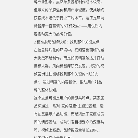
牌专业形象。虽然单条视频制作成本较高，
但带来的品牌溢价和用户忠诚度，使其最终
获客成本远低于行业平均水平。这正是风向
标智库一直强调的"杠杆效应"——用优质内
容撬动更大的品牌价值。
2.精准撬动品牌认知：找到那个关键支点
在信息碎片化的环境中，视频营销面临的最
大挑战不是制作，而是如何精准触达并打动
目标人群。风向标智库研究发现，成功的视
频营销往往能够找到那个关键的"认知支
点"，通过精准的内容设计，撬动用户对品
牌的整体认知。
这个支点可能是用户的情感共鸣点。某家居
品牌通过一系列"家的温度"主题短视频，没
有刻意展示产品功能，而是聚焦于家庭成员
间的情感互动，成功引发目标受众的深度共
鸣。视频上线后，品牌搜索量增长230%，
线下门店客流量提升45%。