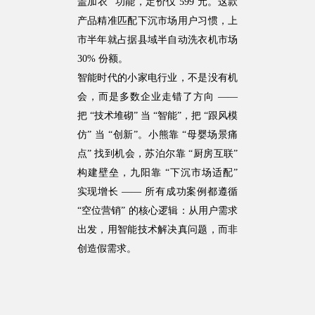
盖加衣” 功能，定价仅 599 元。这款
产品精准匹配下沉市场用户习惯，上
市半年就占据县域半自动洗衣机市场
30% 份额。
智能时代的小家电行业，不是没有机
会，而是多数企业走错了方向 ——
把 “技术堆砌” 当 “智能”，把 “跟风模
仿” 当 “创新”。小熊靠 “母婴场景痛
点” 找到机会，苏泊尔靠 “厨房互联”
构建壁垒，九阳靠 “下沉市场适配”
实现增长 —— 所有成功案例都遵循
“空位营销” 的核心逻辑：从用户需求
出发，用智能技术解决真问题，而非
创造假需求。