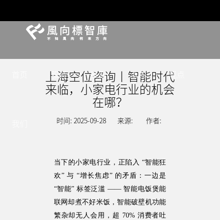
上海空位咨询丨智能时代
首页
服务
案例
动态
观点
来临，小家电行业的机会
在哪？
时间: 2025-09-28
来源:
作者:
我们
当下的小家电行业，正陷入 “智能狂
欢” 与 “增长焦虑” 的矛盾：一边是
“智能” 标签泛滥 —— 智能电饭煲能
联网却煮不好米饭，智能破壁机功能
繁杂却无人会用，超 70% 消费者吐