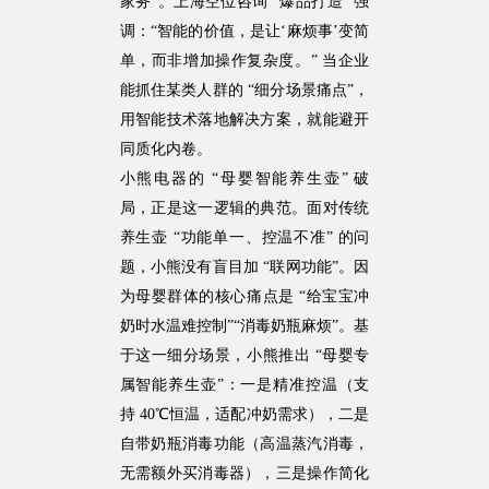
家务”。上海空位咨询 “爆品打造” 强
调：“智能的价值，是让‘麻烦事’变简
单，而非增加操作复杂度。” 当企业
能抓住某类人群的 “细分场景痛点”，
用智能技术落地解决方案，就能避开
同质化内卷。
小熊电器的 “母婴智能养生壶” 破
局，正是这一逻辑的典范。面对传统
养生壶 “功能单一、控温不准” 的问
题，小熊没有盲目加 “联网功能”。因
为母婴群体的核心痛点是 “给宝宝冲
奶时水温难控制”“消毒奶瓶麻烦”。基
于这一细分场景，小熊推出 “母婴专
属智能养生壶”：一是精准控温（支
持 40℃恒温，适配冲奶需求），二是
自带奶瓶消毒功能（高温蒸汽消毒，
无需额外买消毒器），三是操作简化